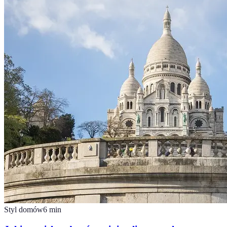
Styl domów
6
min