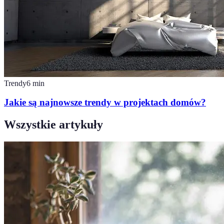
Trendy
6
min
Jakie są najnowsze trendy w projektach domów?
Wszystkie artykuły