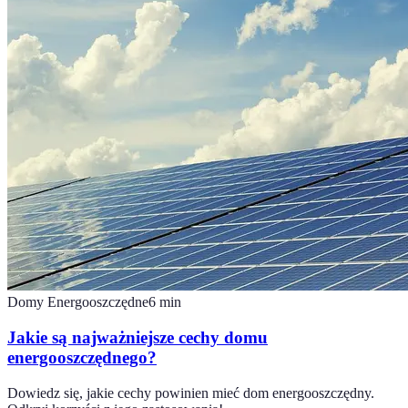
Domy Energooszczędne
6
min
Jakie są najważniejsze cechy domu
energooszczędnego?
Dowiedz się, jakie cechy powinien mieć dom energooszczędny.