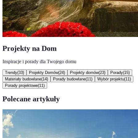
Projekty na Dom
Inspiracje i porady dla Twojego domu
Trendy
(
33
)
Projekty Domów
(
24
)
Projekty domów
(
23
)
Porady
(
15
)
Materiały budowlane
(
14
)
Porady budowlane
(
11
)
Wybór projektu
(
11
)
Porady projektowe
(
11
)
Polecane artykuły