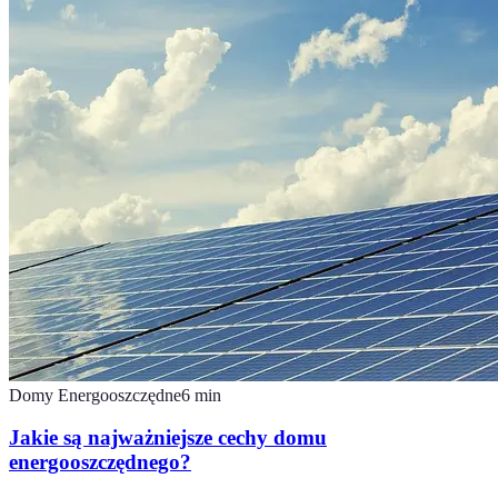
Domy Energooszczędne
6
min
Jakie są najważniejsze cechy domu
energooszczędnego?