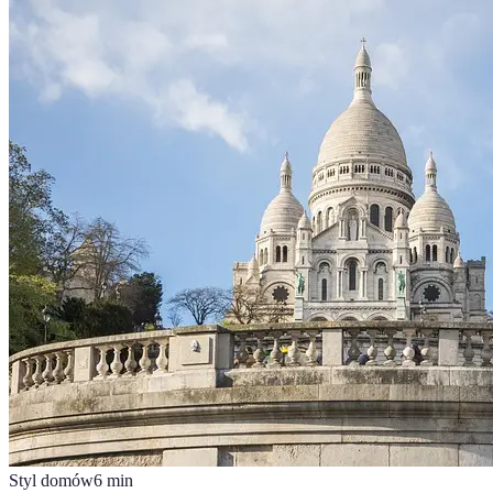
Styl domów
6
min