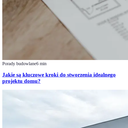
Porady budowlane
6
min
Jakie są kluczowe kroki do stworzenia idealnego
projektu domu?