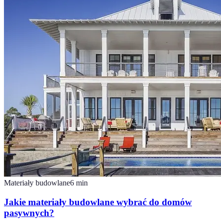
Materiały budowlane
6
min
Jakie materiały budowlane wybrać do domów
pasywnych?