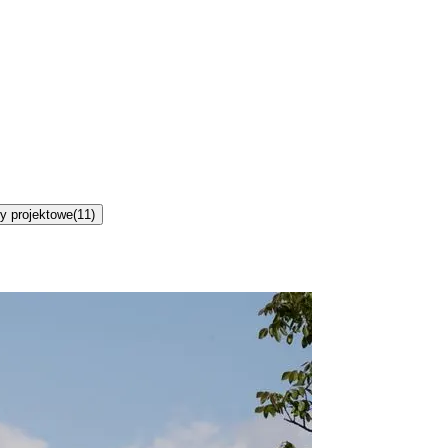
y projektowe
(
11
)