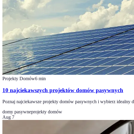
Projekty Domów
6
min
10 najciekawszych projektów domów pasywnych
Poznaj najciekawsze projekty domów pasywnych i wybierz idealny dl
domy pasywne
projekty domów
Aug 7