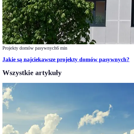
Projekty domów pasywnych
6
min
Jakie są najciekawsze projekty domów pasywnych?
Wszystkie artykuły