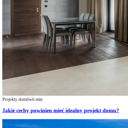
Projekty domów
6
min
Jakie cechy powinien mieć idealny projekt domu?