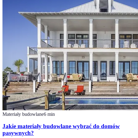
Materiały budowlane
6
min
Jakie materiały budowlane wybrać do domów
pasywnych?