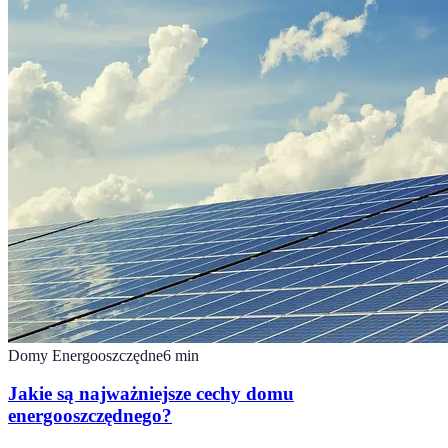
Domy Energooszczędne
6
min
Jakie są najważniejsze cechy domu
energooszczędnego?