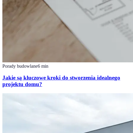
Porady budowlane
6
min
Jakie są kluczowe kroki do stworzenia idealnego
projektu domu?