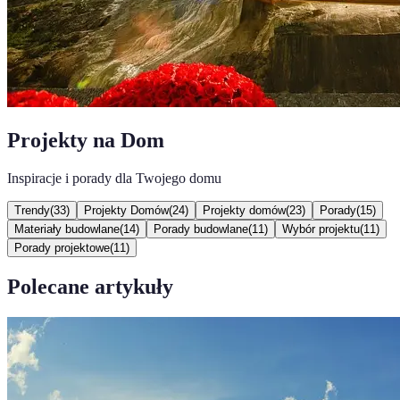
Projekty na Dom
Inspiracje i porady dla Twojego domu
Trendy
(
33
)
Projekty Domów
(
24
)
Projekty domów
(
23
)
Porady
(
15
)
Materiały budowlane
(
14
)
Porady budowlane
(
11
)
Wybór projektu
(
11
)
Porady projektowe
(
11
)
Polecane artykuły