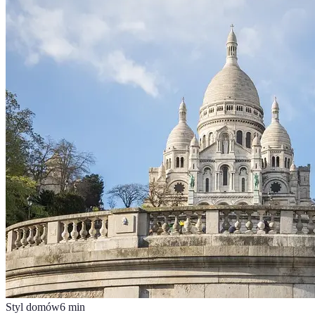
Styl domów
6
min