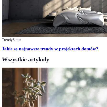
Trendy
6
min
Jakie są najnowsze trendy w projektach domów?
Wszystkie artykuły