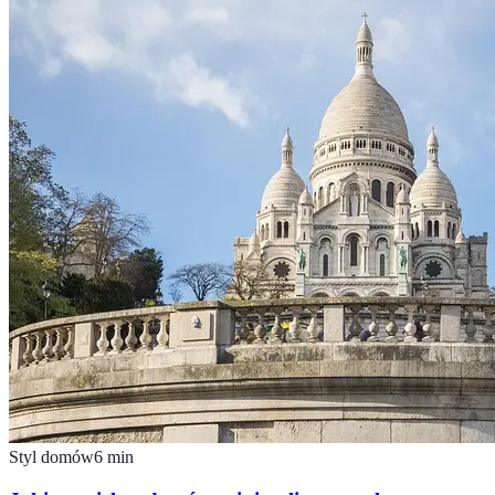
Styl domów
6
min