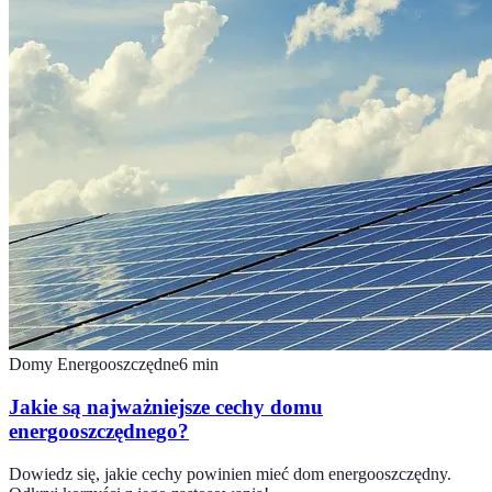
Domy Energooszczędne
6
min
Jakie są najważniejsze cechy domu
energooszczędnego?
Dowiedz się, jakie cechy powinien mieć dom energooszczędny.