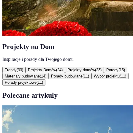
Projekty na Dom
Inspiracje i porady dla Twojego domu
Trendy
(
33
)
Projekty Domów
(
24
)
Projekty domów
(
23
)
Porady
(
15
)
Materiały budowlane
(
14
)
Porady budowlane
(
11
)
Wybór projektu
(
11
)
Porady projektowe
(
11
)
Polecane artykuły