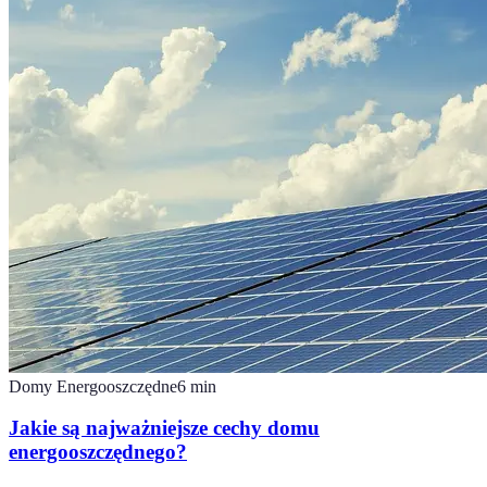
Domy Energooszczędne
6
min
Jakie są najważniejsze cechy domu
energooszczędnego?