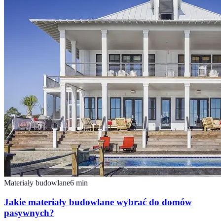
Materiały budowlane
6
min
Jakie materiały budowlane wybrać do domów
pasywnych?