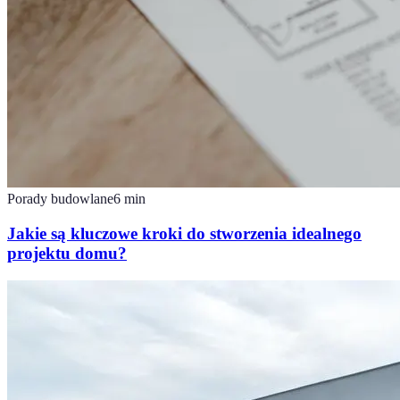
Porady budowlane
6
min
Jakie są kluczowe kroki do stworzenia idealnego
projektu domu?