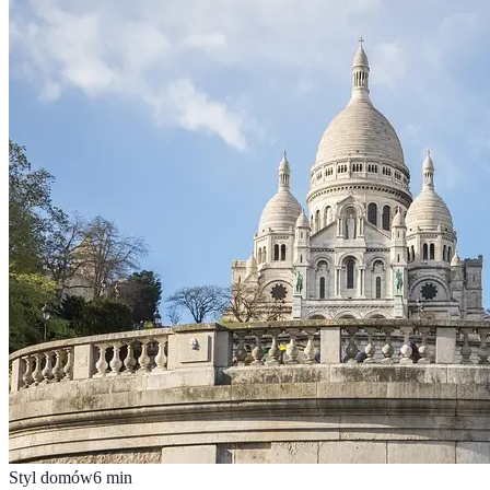
Styl domów
6
min