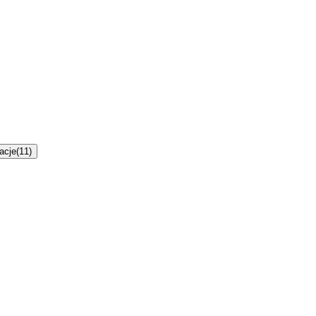
racje
(
11
)