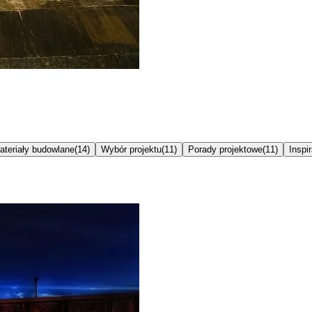
ateriały budowlane
(
14
)
Wybór projektu
(
11
)
Porady projektowe
(
11
)
Inspi