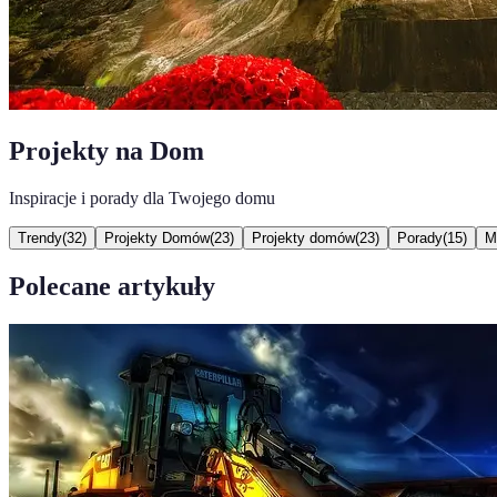
Projekty na Dom
Inspiracje i porady dla Twojego domu
Trendy
(
32
)
Projekty Domów
(
23
)
Projekty domów
(
23
)
Porady
(
15
)
M
Polecane artykuły