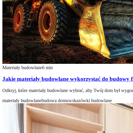
Materiały budowlane
6
min
Jakie materiały budowlane wykorzystać do budowy
Odkryj, które materiały budowlane wybrać, aby Twój dom był wygod
materiały budowlane
budowa domu
wskazówki budowlane