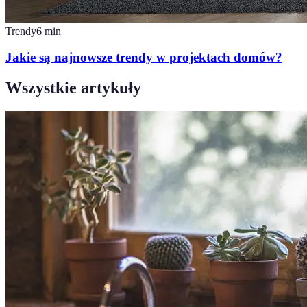
Trendy
6
min
Jakie są najnowsze trendy w projektach domów?
Wszystkie artykuły