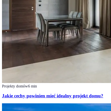
Projekty domów
6
min
Jakie cechy powinien mieć idealny projekt domu?