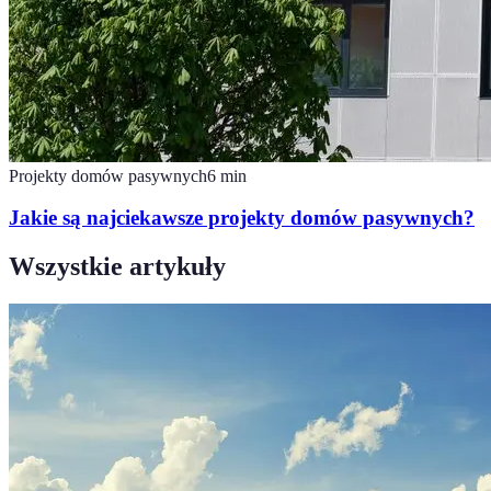
Projekty domów pasywnych
6
min
Jakie są najciekawsze projekty domów pasywnych?
Wszystkie artykuły