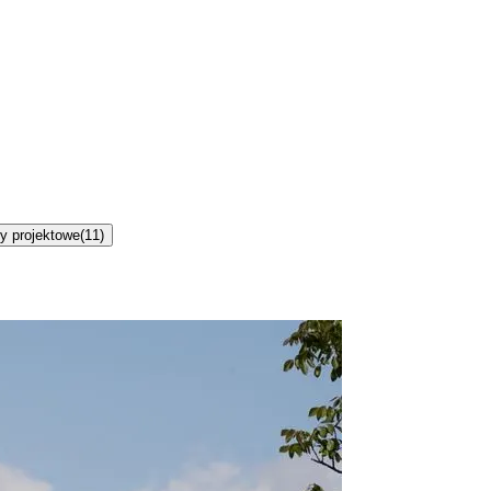
y projektowe
(
11
)