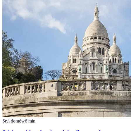
Styl domów
6
min