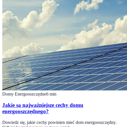
Domy Energooszczędne
6
min
Jakie są najważniejsze cechy domu
energooszczędnego?
Dowiedz się, jakie cechy powinien mieć dom energooszczędny.