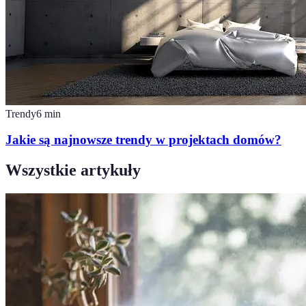
Trendy
6
min
Jakie są najnowsze trendy w projektach domów?
Wszystkie artykuły