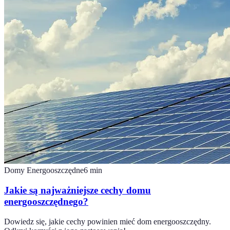
Domy Energooszczędne
6
min
Jakie są najważniejsze cechy domu
energooszczędnego?
Dowiedz się, jakie cechy powinien mieć dom energooszczędny.