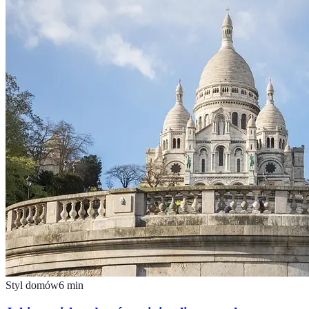
Styl domów
6
min