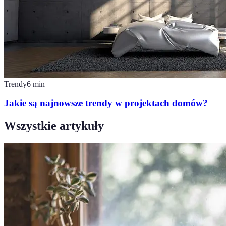
Trendy
6
min
Jakie są najnowsze trendy w projektach domów?
Wszystkie artykuły