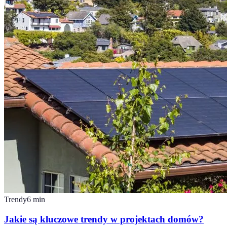
Trendy
6
min
Jakie są kluczowe trendy w projektach domów?