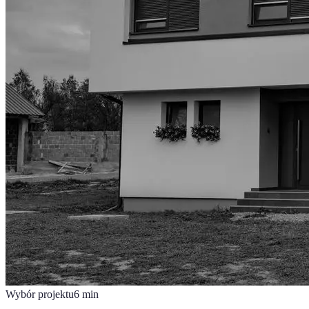
Wybór projektu
6
min