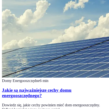
Domy Energooszczędne
6
min
Jakie są najważniejsze cechy domu
energooszczędnego?
Dowiedz się, jakie cechy powinien mieć dom energooszczędny.