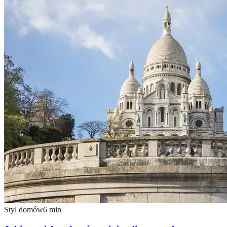
Styl domów
6
min