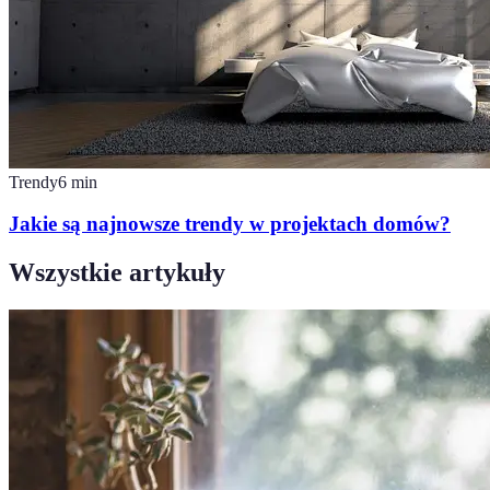
Trendy
6
min
Jakie są najnowsze trendy w projektach domów?
Wszystkie artykuły