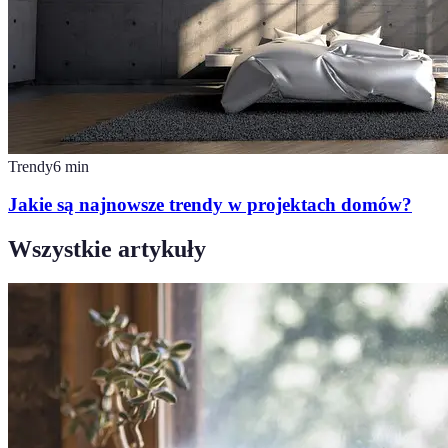
Trendy
6
min
Jakie są najnowsze trendy w projektach domów?
Wszystkie artykuły