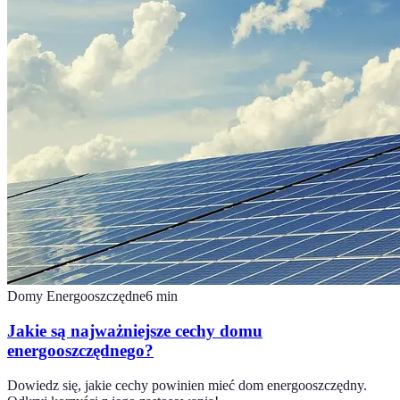
Domy Energooszczędne
6
min
Jakie są najważniejsze cechy domu
energooszczędnego?
Dowiedz się, jakie cechy powinien mieć dom energooszczędny.