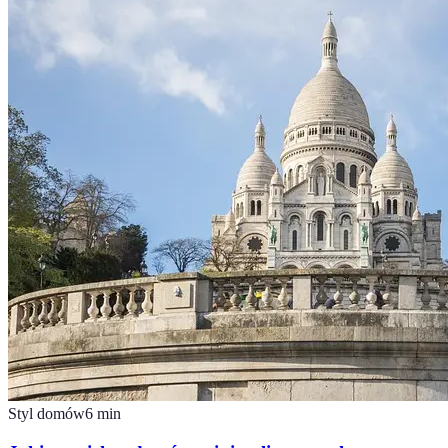
Styl domów
6
min